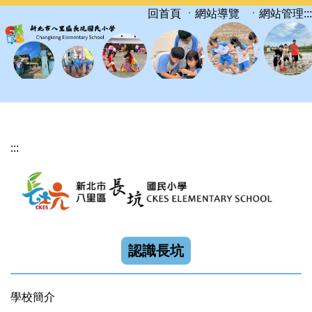
跳
ㆍ網站導覽
ㆍ網站管理
:::
回首頁
到
主
要
內
容
區
:::
認識長坑
學校簡介