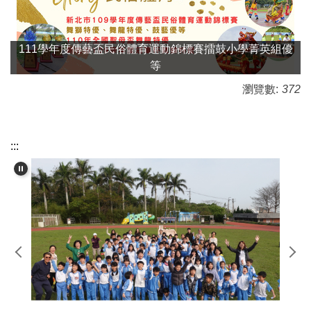
111學年度傳藝盃民俗體育運動錦標賽擂鼓小學菁英組優
等
瀏覽數:
372
:::