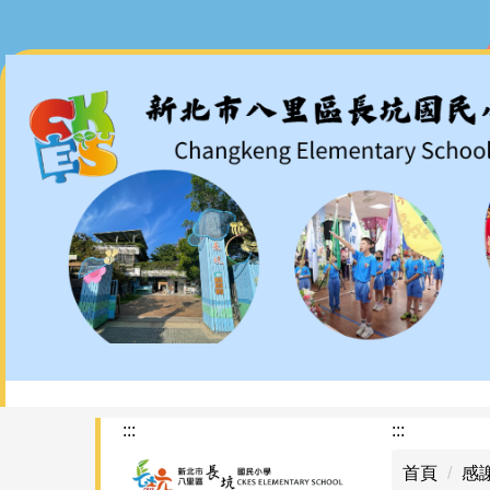
跳
到
主
要
內
容
區
:::
:::
首頁
感