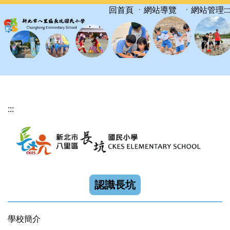
跳
ㆍ網站導覽
ㆍ網站管理
:::
回首頁
到
主
要
內
容
區
:::
認識長坑
學校簡介