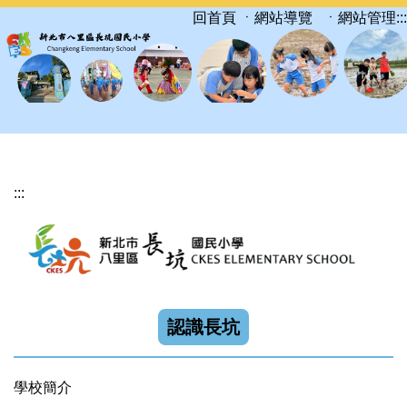
跳
ㆍ網站導覽
ㆍ網站管理
:::
回首頁
到
主
要
內
容
區
:::
認識長坑
學校簡介